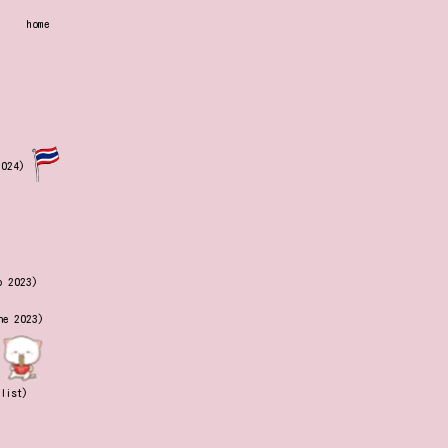
home
2024)
p 2023)
ne 2023)
llist)